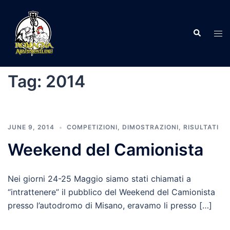
Skip
to
Search
content
Tog
men
Tag:
2014
JUNE 9, 2014
COMPETIZIONI
,
DIMOSTRAZIONI
,
RISULTATI
Weekend del Camionista
Nei giorni 24-25 Maggio siamo stati chiamati a
“intrattenere” il pubblico del Weekend del Camionista
presso l’autodromo di Misano, eravamo li presso […]