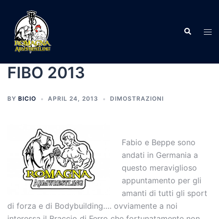
Skip
to
Search
content
Tog
men
FIBO 2013
BY
BICIO
APRIL 24, 2013
DIMOSTRAZIONI
Fabio e Beppe sono
andati in Germania a
questo meraviglioso
appuntamento per gli
amanti di tutti gli sport
di forza e di Bodybuilding…. ovviamente a noi
interessa il Braccio di Ferro che fortunatamente non