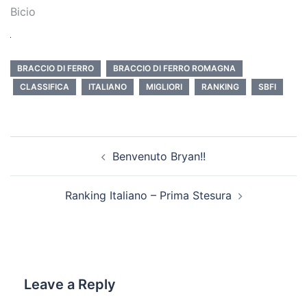
Bicio
SFIDA
Vincitore
100
BRACCIO DI FERRO
BRACCIO DI FERRO ROMAGNA
Sconfitto
0
CLASSIFICA
ITALIANO
MIGLIORI
RANKING
SBFI
ULTIMA GARA
(Nazionale,
1° Class.
180
Post
Internazionale,
Benvenuto Bryan!!
navigation
Supermatch)
2° Class.
90
Ranking Italiano – Prima Stesura
3° Class.
45
Camp.
Nazionale,
Leave a Reply
Internazionale
1° Class.
60
e Supermatch