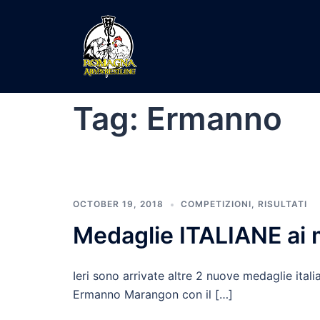
Skip
to
content
Tag:
Ermanno
OCTOBER 19, 2018
COMPETIZIONI
,
RISULTATI
Medaglie ITALIANE ai 
Ieri sono arrivate altre 2 nuove medaglie ital
Ermanno Marangon con il […]